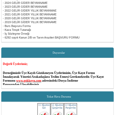
- 2024 GELİR GİDER BEYANNAME
- 2023 GELİR GİDER BEYANNAME
- 2022 GELİR GİDER YILLIK BEYANNMAE
- 2021 GELİR GİDER YILLIK BEYANNAME
- 2020 GELİR GİDER YILLIK BEYANNAME
- 2019 GELİR GİDER YILLIK BEYANNAME
- Burs Başvuru Formu
- Kaza Tespit Tutanağı
- İş Sözleşme Örneği
- 6292 sayılı Kanun 2/B ve Tarım Arazileri BAŞVURU FORMU
Duyurular
Değerli Üyelerimiz;
Derneğimizde Üye Kaydı Gözükmeyen Üyelerimizin, Üye Kayıt Formu
İmzalayarak Yönetici Arakadaşlara Teslim Etmesi Gerekmektedir. Üye Kayıt
Formunu
www.gokkoyu.com
adresindeki Dosya İndirme
Panosundan Ulaşabilirsiniz...
Değerli Üyelerimiz;
Tokat Hava Durumu
Dernek MESAJ Sisteminde Cep Telefon Numaraları Değişen Yada Güncel Olmayan
Üyelerimiz Dernek Yöneticileri İle İrtibata Gecip Telefon Numaralarını Güncellettirebilir...
Yönetim Kurulu