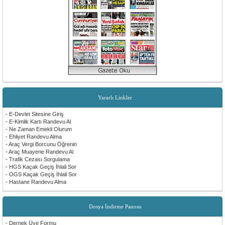
Yararlı Linkler
- E-Devlet Sitesine Giriş
- E-Kimlik Kartı Randevu Al
- Ne Zaman Emekli Olurum
- Ehliyet Randevu Alma
- Araç Vergi Borcunu Öğrenin
- Araç Muayene Randevu Al
- Trafik Cezası Sorgulama
- HGS Kaçak Geçiş İhlali Sor
- OGS Kaçak Geçiş İhlali Sor
- Hastane Randevu Alma
Dosya İndirme Panosu
- Dernek Üye Formu