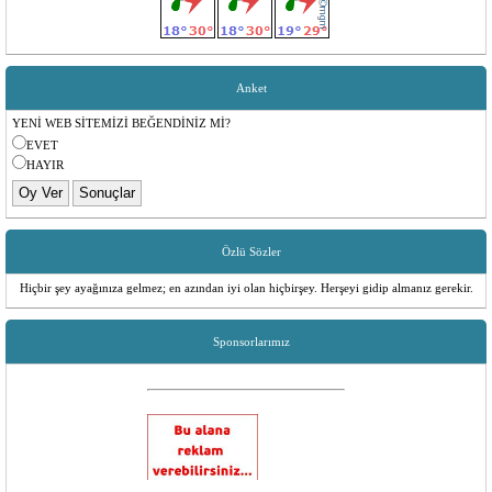
Değerli Üyelerimiz;
Aidat Borçlarınızı Aşağıdaki Banka Hesaplarımıza T.C Kimlik No Belirterek
Yapabilirsiniz...
Anket
Garanti Bankası - Ümraniye Sanayi
Şube Kodu: 787
YENİ WEB SİTEMİZİ BEĞENDİNİZ Mİ?
Hesap No: 6298579
IBAN: TR65 0006 2000 7870 0006 2985 79
EVET
Hesap Sahibi: TOKAT REŞADİYE GÖKKÖYÜ SOSYAL YARDIMLAŞMA
HAYIR
DERNEĞİ
Özlü Sözler
Hiçbir şey ayağınıza gelmez; en azından iyi olan hiçbirşey. Herşeyi gidip almanız gerekir.
Sponsorlarımız