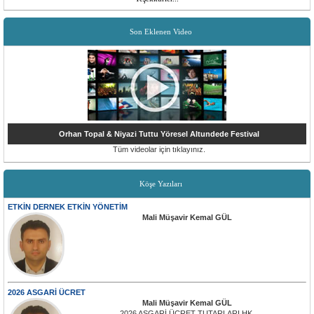
Son Eklenen Video
Orhan Topal & Niyazi Tuttu Yöresel Altundede Festival
Tüm videolar için tıklayınız.
Köşe Yazıları
ETKİN DERNEK ETKİN YÖNETİM
Mali Müşavir Kemal GÜL
2026 ASGARİ ÜCRET
Mali Müşavir Kemal GÜL
2026 ASGARİ ÜCRET TUTARLARI HK.