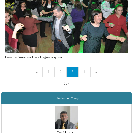
Cem Evi Yararına Gece Organizasyonu
«
1
2
3
4
»
3 / 4
Başkan'ın Mesajı
Teşekkürler...