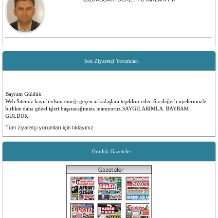
Son Ziyaretçi Yorumları
Bayram Güldük
Web Sitemiz hayırlı olsun emeği geçen arkadaşlara teşekkür eder. Siz değerli üyelerimizle
birlikte daha güzel işleri başaracağımıza inanıyoruz.SAYGILARIMLA. BAYRAM
GÜLDÜK.
Emre ilk
Tüm ziyaretçi yorumları için tıklayınız.
Yenilikler olması çok güzel insanlara faydalı bir site düşünen ve emeği geçen herkese
teşekkürler
Günlük Gazeteler
Sevilay Aykut
Öncelikle sitemiz tüm köyümüz için hayırlı ugurlu olsun. Yenilikler için, emeği geçen
herkese teşekkür ederiz.