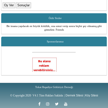
Özlü Sözler
Bir insana yapılacak en büyük kötülük, ona umut verip sonra hiçbir şey olmamış gibi
gitmektir. Friends
Sponsorlarımız
Tokat Reşadiye Gökköyü Derneği
© Copyright 2020 V4.1 Tüm Hakları Saklıdır. |
Dernek Sitesi
|
Köy Sitesi