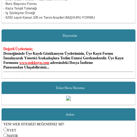
- Burs Başvuru Formu
- Kaza Tespit Tutanağı
- İş Sözleşme Örneği
- 6292 sayılı Kanun 2/B ve Tarım Arazileri BAŞVURU FORMU
Duyurular
Değerli Üyelerimiz;
Derneğimizde Üye Kaydı Gözükmeyen Üyelerimizin, Üye Kayıt Formu
İmzalayarak Yönetici Arakadaşlara Teslim Etmesi Gerekmektedir. Üye Kayıt
Formunu
www.gokkoyu.com
adresindeki Dosya İndirme
Panosundan Ulaşabilirsiniz...
Değerli Üyelerimiz;
Dernek MESAJ Sisteminde Cep Telefon Numaraları Değişen Yada Güncel Olmayan
Üyelerimiz Dernek Yöneticileri İle İrtibata Gecip Telefon Numaralarını Güncellettirebilir...
Tokat Hava Durumu
Yönetim Kurulu
Değerli Üyelerimiz;
Aidat Borçlarınızı Aşağıdaki Banka Hesaplarımıza T.C Kimlik No Belirterek
Yapabilirsiniz...
Garanti Bankası - Ümraniye Sanayi
Anket
Şube Kodu: 787
Hesap No: 6298579
YENİ WEB SİTEMİZİ BEĞENDİNİZ Mİ?
IBAN: TR65 0006 2000 7870 0006 2985 79
Hesap Sahibi: TOKAT REŞADİYE GÖKKÖYÜ SOSYAL YARDIMLAŞMA
EVET
DERNEĞİ
HAYIR