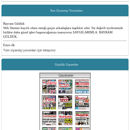
Son Ziyaretçi Yorumları
Bayram Güldük
Web Sitemiz hayırlı olsun emeği geçen arkadaşlara teşekkür eder. Siz değerli üyelerimizle
birlikte daha güzel işleri başaracağımıza inanıyoruz.SAYGILARIMLA. BAYRAM
GÜLDÜK.
Emre ilk
Yenilikler olması çok güzel insanlara faydalı bir site düşünen ve emeği geçen herkese
Tüm ziyaretçi yorumları için tıklayınız.
teşekkürler
Sevilay Aykut
Günlük Gazeteler
Öncelikle sitemiz tüm köyümüz için hayırlı ugurlu olsun. Yenilikler için, emeği geçen
herkese teşekkür ederiz.