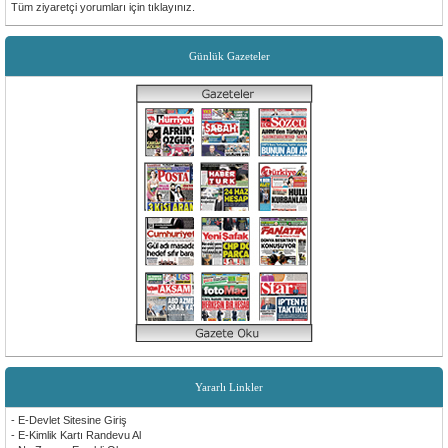
Tüm ziyaretçi yorumları için tıklayınız.
teşekkürler
Sevilay Aykut
Günlük Gazeteler
Öncelikle sitemiz tüm köyümüz için hayırlı ugurlu olsun. Yenilikler için, emeği geçen
herkese teşekkür ederiz.
Yararlı Linkler
- E-Devlet Sitesine Giriş
- E-Kimlik Kartı Randevu Al