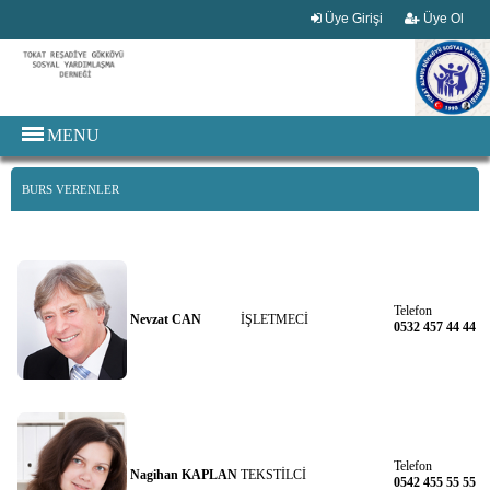
Üye Girişi
Üye Ol
MENU
BURS VERENLER
Telefon
Nevzat CAN
İŞLETMECİ
0532 457 44 44
Telefon
Nagihan KAPLAN
TEKSTİLCİ
0542 455 55 55