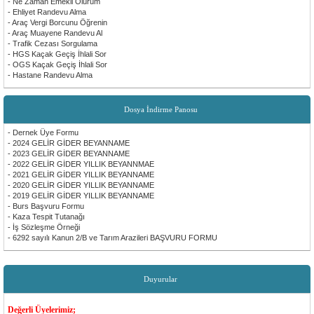
- Ne Zaman Emekli Olurum
- Ehliyet Randevu Alma
- Araç Vergi Borcunu Öğrenin
- Araç Muayene Randevu Al
- Trafik Cezası Sorgulama
- HGS Kaçak Geçiş İhlali Sor
- OGS Kaçak Geçiş İhlali Sor
- Hastane Randevu Alma
Dosya İndirme Panosu
- Dernek Üye Formu
- 2024 GELİR GİDER BEYANNAME
- 2023 GELİR GİDER BEYANNAME
- 2022 GELİR GİDER YILLIK BEYANNMAE
- 2021 GELİR GİDER YILLIK BEYANNAME
- 2020 GELİR GİDER YILLIK BEYANNAME
- 2019 GELİR GİDER YILLIK BEYANNAME
- Burs Başvuru Formu
- Kaza Tespit Tutanağı
- İş Sözleşme Örneği
- 6292 sayılı Kanun 2/B ve Tarım Arazileri BAŞVURU FORMU
Duyurular
Değerli Üyelerimiz;