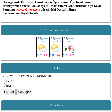
Derneğimizde Üye Kaydı Gözükmeyen Üyelerimizin, Üye Kayıt Formu
İmzalayarak Yönetici Arakadaşlara Teslim Etmesi Gerekmektedir. Üye Kayıt
Formunu
www.gokkoyu.com
adresindeki Dosya İndirme
Panosundan Ulaşabilirsiniz...
Değerli Üyelerimiz;
Dernek MESAJ Sisteminde Cep Telefon Numaraları Değişen Yada Güncel Olmayan
Üyelerimiz Dernek Yöneticileri İle İrtibata Gecip Telefon Numaralarını Güncellettirebilir...
Tokat Hava Durumu
Yönetim Kurulu
Değerli Üyelerimiz;
Aidat Borçlarınızı Aşağıdaki Banka Hesaplarımıza T.C Kimlik No Belirterek
Yapabilirsiniz...
Garanti Bankası - Ümraniye Sanayi
Şube Kodu: 787
Hesap No: 6298579
IBAN: TR65 0006 2000 7870 0006 2985 79
Hesap Sahibi: TOKAT REŞADİYE GÖKKÖYÜ SOSYAL YARDIMLAŞMA
DERNEĞİ
Anket
YENİ WEB SİTEMİZİ BEĞENDİNİZ Mİ?
EVET
HAYIR
Özlü Sözler