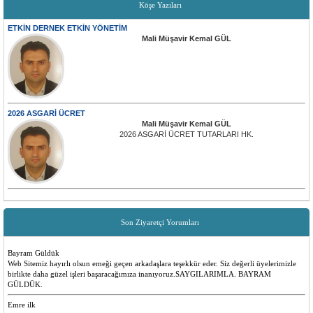
Köşe Yazıları
ETKİN DERNEK ETKİN YÖNETİM
Mali Müşavir Kemal GÜL
2026 ASGARİ ÜCRET
Mali Müşavir Kemal GÜL
2026 ASGARİ ÜCRET TUTARLARI HK.
Son Ziyaretçi Yorumları
Bayram Güldük
Web Sitemiz hayırlı olsun emeği geçen arkadaşlara teşekkür eder. Siz değerli üyelerimizle
birlikte daha güzel işleri başaracağımıza inanıyoruz.SAYGILARIMLA. BAYRAM
GÜLDÜK.
Emre ilk
Yenilikler olması çok güzel insanlara faydalı bir site düşünen ve emeği geçen herkese