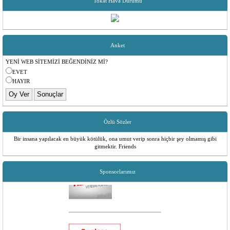
Tokat Hava Durumu
Üyelerimiz Dernek Yöneticileri İle İrtibata Gecip Telefon Numaralarını Güncellettirebilir...
Yönetim Kurulu
Değerli Üyelerimiz;
Aidat Borçlarınızı Aşağıdaki Banka Hesaplarımıza T.C Kimlik No Belirterek
Yapabilirsiniz...
Anket
Garanti Bankası - Ümraniye Sanayi
Şube Kodu: 787
YENİ WEB SİTEMİZİ BEĞENDİNİZ Mİ?
Hesap No: 6298579
EVET
IBAN: TR65 0006 2000 7870 0006 2985 79
Hesap Sahibi: TOKAT REŞADİYE GÖKKÖYÜ SOSYAL YARDIMLAŞMA
HAYIR
DERNEĞİ
Özlü Sözler
Bir insana yapılacak en büyük kötülük, ona umut verip sonra hiçbir şey olmamış gibi
gitmektir. Friends
Sponsorlarımız