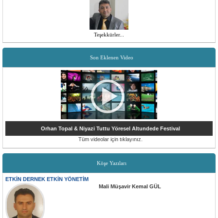
Teşekkürler...
Son Eklenen Video
Orhan Topal & Niyazi Tuttu Yöresel Altundede Festival
Tüm videolar için tıklayınız.
Köşe Yazıları
ETKİN DERNEK ETKİN YÖNETİM
Mali Müşavir Kemal GÜL