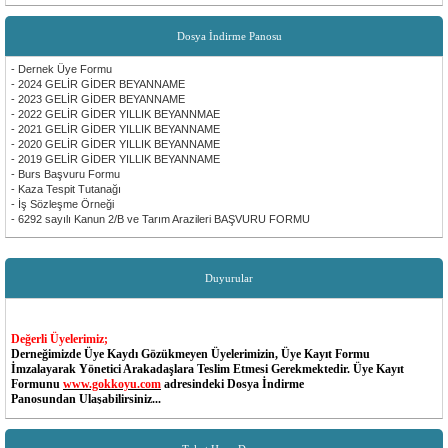
Dosya İndirme Panosu
- Dernek Üye Formu
- 2024 GELİR GİDER BEYANNAME
- 2023 GELİR GİDER BEYANNAME
- 2022 GELİR GİDER YILLIK BEYANNMAE
- 2021 GELİR GİDER YILLIK BEYANNAME
- 2020 GELİR GİDER YILLIK BEYANNAME
- 2019 GELİR GİDER YILLIK BEYANNAME
- Burs Başvuru Formu
- Kaza Tespit Tutanağı
- İş Sözleşme Örneği
- 6292 sayılı Kanun 2/B ve Tarım Arazileri BAŞVURU FORMU
Duyurular
Değerli Üyelerimiz;
Derneğimizde Üye Kaydı Gözükmeyen Üyelerimizin, Üye Kayıt Formu
İmzalayarak Yönetici Arakadaşlara Teslim Etmesi Gerekmektedir. Üye Kayıt
Formunu
www.gokkoyu.com
adresindeki Dosya İndirme
Panosundan Ulaşabilirsiniz...
Değerli Üyelerimiz;
Dernek MESAJ Sisteminde Cep Telefon Numaraları Değişen Yada Güncel Olmayan