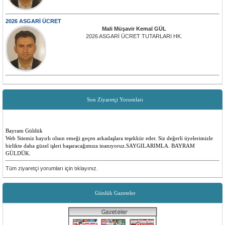
2026 ASGARİ ÜCRET
Mali Müşavir Kemal GÜL
2026 ASGARİ ÜCRET TUTARLARI HK.
Son Ziyaretçi Yorumları
Bayram Güldük
Web Sitemiz hayırlı olsun emeği geçen arkadaşlara teşekkür eder. Siz değerli üyelerimizle
birlikte daha güzel işleri başaracağımıza inanıyoruz.SAYGILARIMLA. BAYRAM
GÜLDÜK.
Emre ilk
Tüm ziyaretçi yorumları için tıklayınız.
Yenilikler olması çok güzel insanlara faydalı bir site düşünen ve emeği geçen herkese
teşekkürler
Günlük Gazeteler
Sevilay Aykut
Öncelikle sitemiz tüm köyümüz için hayırlı ugurlu olsun. Yenilikler için, emeği geçen
herkese teşekkür ederiz.