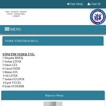
Üye Girişi
Üye Ol
MENU
YEDEK YÖNETIM KURULU
YÖNETİM YEDEK ÜYE:
1 Hürşehit BEKİŞ
2 Serkan ÇITAK
3 Fikret GÜL
4 Gürsel ÖZER
5 Bülent ATA
6 Ali ÇITAK
7 Serhat GÜLDÜK
8 Eşref YÜCEL
9 Erdal AYDEMİR
Başkan'ın Mesajı