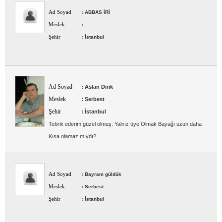
Ad Soyad
:
ABBAS İRİ
Meslek
:
Şehir
:
İstanbul
Ad Soyad
:
Aslan Dırık
Meslek
:
Serbest
Şehir
:
İstanbul
Tebrik ederim güzel olmuş. Yalnız üye Olmak Bayağı uzun daha
Kısa olamaz mıydı?
Ad Soyad
:
Bayram güldük
Meslek
:
Serbest
Şehir
:
İstanbul