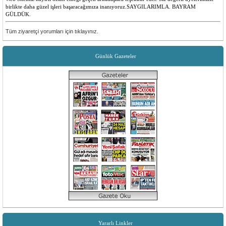
birlikte daha güzel işleri başaracağımıza inanıyoruz.SAYGILARIMLA. BAYRAM
GÜLDÜK.
Emre ilk
Tüm ziyaretçi yorumları için tıklayınız.
Yenilikler olması çok güzel insanlara faydalı bir site düşünen ve emeği geçen herkese
teşekkürler
Günlük Gazeteler
Sevilay Aykut
Öncelikle sitemiz tüm köyümüz için hayırlı ugurlu olsun. Yenilikler için, emeği geçen
herkese teşekkür ederiz.
Yararlı Linkler