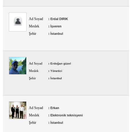
Ad Soyad
:
Erdal DIRIK
Meslek
:
İşveren
Şehir
:
İstanbul
Ad Soyad
:
Erdoğan güzel
Meslek
:
Yönetici
Şehir
:
İstanbul
Ad Soyad
:
Erkan
Meslek
:
Elektronik teknisyeni
Şehir
:
İstanbul