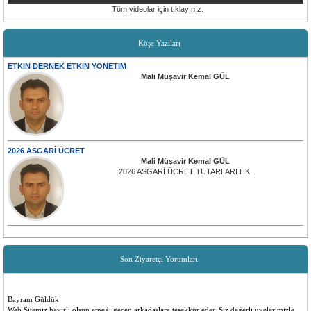
Tüm videolar için tıklayınız.
Köşe Yazıları
ETKİN DERNEK ETKİN YÖNETİM
Mali Müşavir Kemal GÜL
2026 ASGARİ ÜCRET
Mali Müşavir Kemal GÜL
2026 ASGARİ ÜCRET TUTARLARI HK.
Son Ziyaretçi Yorumları
Bayram Güldük
Web Sitemiz hayırlı olsun emeği geçen arkadaşlara teşekkür eder. Siz değerli üyelerimizle