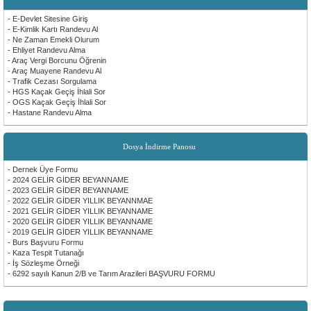
- E-Devlet Sitesine Giriş
- E-Kimlik Kartı Randevu Al
- Ne Zaman Emekli Olurum
- Ehliyet Randevu Alma
- Araç Vergi Borcunu Öğrenin
- Araç Muayene Randevu Al
- Trafik Cezası Sorgulama
- HGS Kaçak Geçiş İhlali Sor
- OGS Kaçak Geçiş İhlali Sor
- Hastane Randevu Alma
Dosya İndirme Panosu
- Dernek Üye Formu
- 2024 GELİR GİDER BEYANNAME
- 2023 GELİR GİDER BEYANNAME
- 2022 GELİR GİDER YILLIK BEYANNMAE
- 2021 GELİR GİDER YILLIK BEYANNAME
- 2020 GELİR GİDER YILLIK BEYANNAME
- 2019 GELİR GİDER YILLIK BEYANNAME
- Burs Başvuru Formu
- Kaza Tespit Tutanağı
- İş Sözleşme Örneği
- 6292 sayılı Kanun 2/B ve Tarım Arazileri BAŞVURU FORMU