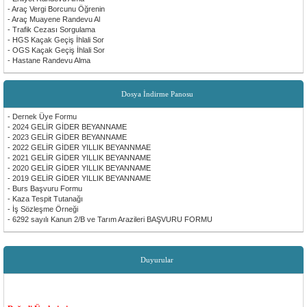
- Araç Vergi Borcunu Öğrenin
- Araç Muayene Randevu Al
- Trafik Cezası Sorgulama
- HGS Kaçak Geçiş İhlali Sor
- OGS Kaçak Geçiş İhlali Sor
- Hastane Randevu Alma
Dosya İndirme Panosu
- Dernek Üye Formu
- 2024 GELİR GİDER BEYANNAME
- 2023 GELİR GİDER BEYANNAME
- 2022 GELİR GİDER YILLIK BEYANNMAE
- 2021 GELİR GİDER YILLIK BEYANNAME
- 2020 GELİR GİDER YILLIK BEYANNAME
- 2019 GELİR GİDER YILLIK BEYANNAME
- Burs Başvuru Formu
- Kaza Tespit Tutanağı
- İş Sözleşme Örneği
- 6292 sayılı Kanun 2/B ve Tarım Arazileri BAŞVURU FORMU
Duyurular
Değerli Üyelerimiz;