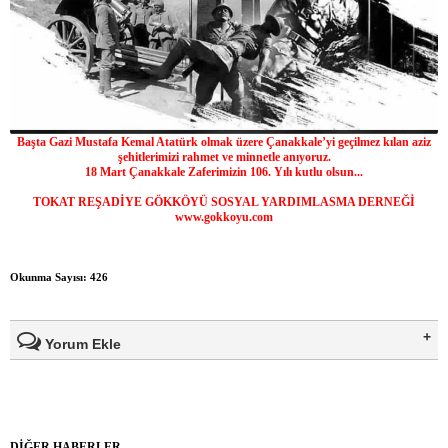
Başta Gazi Mustafa Kemal Atatürk olmak üzere Çanakkale’yi geçilmez kılan aziz
şehitlerimizi rahmet ve minnetle anıyoruz.
18 Mart Çanakkale Zaferimizin 106. Yılı kutlu olsun...
TOKAT REŞADİYE GÖKKÖYÜ SOSYAL YARDIMLASMA DERNEĞİ
www.gokkoyu.com
Okunma Sayısı: 426
Yorum Ekle
Ad Soyad(*)
DİĞER HABERLER