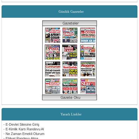
Yenilikler olması çok güzel insanlara faydalı bir site düşünen ve emeği geçen herkese
teşekkürler
Günlük Gazeteler
Sevilay Aykut
Öncelikle sitemiz tüm köyümüz için hayırlı ugurlu olsun. Yenilikler için, emeği geçen
herkese teşekkür ederiz.
Yararlı Linkler
- E-Devlet Sitesine Giriş
- E-Kimlik Kartı Randevu Al
- Ne Zaman Emekli Olurum
- Ehliyet Randevu Alma