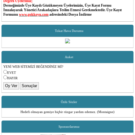
Derneğimizde Üye Kaydı Gözükmeyen Üyelerimizin, Üye Kayıt Formu
İmzalayarak Yönetici Arakadaşlara Teslim Etmesi Gerekmektedir. Üye Kayıt
Formunu
www.gokkoyu.com
adresindeki Dosya İndirme
Panosundan Ulaşabilirsiniz...
Değerli Üyelerimiz;
Tokat Hava Durumu
Dernek MESAJ Sisteminde Cep Telefon Numaraları Değişen Yada Güncel Olmayan
Üyelerimiz Dernek Yöneticileri İle İrtibata Gecip Telefon Numaralarını Güncellettirebilir...
Yönetim Kurulu
Değerli Üyelerimiz;
Aidat Borçlarınızı Aşağıdaki Banka Hesaplarımıza T.C Kimlik No Belirterek
Anket
Yapabilirsiniz...
Garanti Bankası - Ümraniye Sanayi
YENİ WEB SİTEMİZİ BEĞENDİNİZ Mİ?
Şube Kodu: 787
Hesap No: 6298579
EVET
IBAN: TR65 0006 2000 7870 0006 2985 79
HAYIR
Hesap Sahibi: TOKAT REŞADİYE GÖKKÖYÜ SOSYAL YARDIMLAŞMA
DERNEĞİ
Özlü Sözler
Hedefi olmayan gemiye hiçbir rüzgar yardım edemez. (Montaigne)
Sponsorlarımız