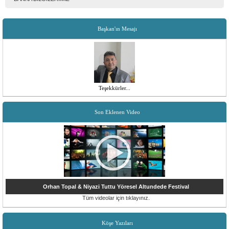
Başkan'ın Mesajı
Teşekkürler...
Son Eklenen Video
Orhan Topal & Niyazi Tuttu Yöresel Altundede Festival
Tüm videolar için tıklayınız.
Köşe Yazıları