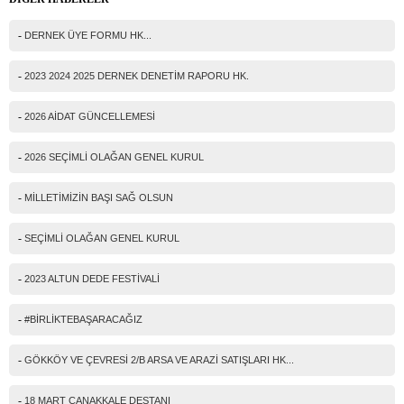
Mail
-
DERNEK ÜYE FORMU HK...
Telefon
-
2023 2024 2025 DERNEK DENETİM RAPORU HK.
Mesajınız(*)
-
2026 AİDAT GÜNCELLEMESİ
-
2026 SEÇİMLİ OLAĞAN GENEL KURUL
IP Adresiniz
-
MİLLETİMİZİN BAŞI SAĞ OLSUN
216.73.216.48
Güvenlik kodu
-
SEÇİMLİ OLAĞAN GENEL KURUL
-
2023 ALTUN DEDE FESTİVALİ
-
#BİRLİKTEBAŞARACAĞIZ
-
GÖKKÖY VE ÇEVRESİ 2/B ARSA VE ARAZİ SATIŞLARI HK...
-
18 MART ÇANAKKALE DESTANI