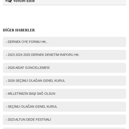
Yorum Ekle
Ad Soyad(*)
DİĞER HABERLER
Mail
-
DERNEK ÜYE FORMU HK...
Telefon
-
2023 2024 2025 DERNEK DENETİM RAPORU HK.
Mesajınız(*)
-
2026 AİDAT GÜNCELLEMESİ
-
2026 SEÇİMLİ OLAĞAN GENEL KURUL
IP Adresiniz
-
MİLLETİMİZİN BAŞI SAĞ OLSUN
216.73.217.36
Güvenlik kodu
-
SEÇİMLİ OLAĞAN GENEL KURUL
-
2023 ALTUN DEDE FESTİVALİ