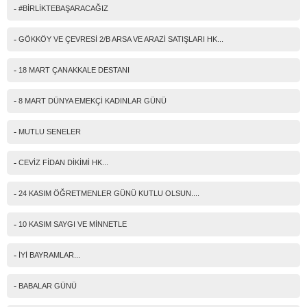
-
#BİRLİKTEBAŞARACAĞIZ
-
GÖKKÖY VE ÇEVRESİ 2/B ARSA VE ARAZİ SATIŞLARI HK...
-
18 MART ÇANAKKALE DESTANI
-
8 MART DÜNYA EMEKÇİ KADINLAR GÜNÜ
-
MUTLU SENELER
-
CEVİZ FİDAN DİKİMİ HK...
-
24 KASIM ÖĞRETMENLER GÜNÜ KUTLU OLSUN....
-
10 KASIM SAYGI VE MİNNETLE
-
İYİ BAYRAMLAR...
-
BABALAR GÜNÜ