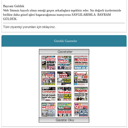
Bayram Güldük
Web Sitemiz hayırlı olsun emeği geçen arkadaşlara teşekkür eder. Siz değerli üyelerimizle
birlikte daha güzel işleri başaracağımıza inanıyoruz.SAYGILARIMLA. BAYRAM
GÜLDÜK.
Emre ilk
Tüm ziyaretçi yorumları için tıklayınız.
Yenilikler olması çok güzel insanlara faydalı bir site düşünen ve emeği geçen herkese
teşekkürler
Günlük Gazeteler
Sevilay Aykut
Öncelikle sitemiz tüm köyümüz için hayırlı ugurlu olsun. Yenilikler için, emeği geçen
herkese teşekkür ederiz.