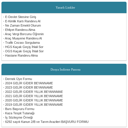
Yararlı Linkler
- E-Devlet Sitesine Giriş
- E-Kimlik Kartı Randevu Al
- Ne Zaman Emekli Olurum
- Ehliyet Randevu Alma
- Araç Vergi Borcunu Öğrenin
- Araç Muayene Randevu Al
- Trafik Cezası Sorgulama
- HGS Kaçak Geçiş İhlali Sor
- OGS Kaçak Geçiş İhlali Sor
- Hastane Randevu Alma
Dosya İndirme Panosu
- Dernek Üye Formu
- 2024 GELİR GİDER BEYANNAME
- 2023 GELİR GİDER BEYANNAME
- 2022 GELİR GİDER YILLIK BEYANNMAE
- 2021 GELİR GİDER YILLIK BEYANNAME
- 2020 GELİR GİDER YILLIK BEYANNAME
- 2019 GELİR GİDER YILLIK BEYANNAME
- Burs Başvuru Formu
- Kaza Tespit Tutanağı
- İş Sözleşme Örneği
- 6292 sayılı Kanun 2/B ve Tarım Arazileri BAŞVURU FORMU