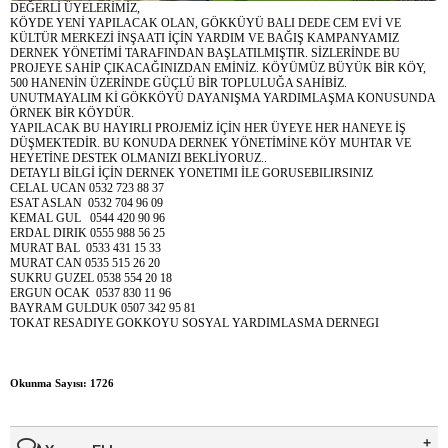
DEĞERLİ ÜYELERİMİZ,
KÖYDE YENİ YAPILACAK OLAN, GÖKKÜYÜ BALI DEDE CEM EVİ VE
KÜLTÜR MERKEZİ İNŞAATI İÇİN YARDIM VE BAĞIŞ KAMPANYAMIZ
DERNEK YÖNETİMİ TARAFINDAN BAŞLATILMIŞTIR. SİZLERİNDE BU
PROJEYE SAHİP ÇIKACAĞINIZDAN EMİNİZ. KÖYÜMÜZ BÜYÜK BİR KÖY,
500 HANENİN ÜZERİNDE GÜÇLÜ BİR TOPLULUĞA SAHİBİZ.
UNUTMAYALIM Kİ GÖKKÖYÜ DAYANIŞMA YARDIMLAŞMA KONUSUNDA
ÖRNEK BİR KÖYDÜR.
YAPILACAK BU HAYIRLI PROJEMİZ İÇİN HER ÜYEYE HER HANEYE İŞ
DÜŞMEKTEDİR. BU KONUDA DERNEK YÖNETİMİNE KÖY MUHTAR VE
HEYETİNE DESTEK OLMANIZI BEKLİYORUZ..
DETAYLI BİLGİ İÇİN DERNEK YONETIMI İLE GORUSEBILIRSINIZ
CELAL UCAN 0532 723 88 37
ESAT ASLAN 0532 704 96 09
KEMAL GUL 0544 420 90 96
ERDAL DIRIK 0555 988 56 25
MURAT BAL 0533 431 15 33
MURAT CAN 0535 515 26 20
SUKRU GUZEL 0538 554 20 18
ERGUN OCAK 0537 830 11 96
BAYRAM GULDUK 0507 342 95 81
TOKAT RESADIYE GOKKOYU SOSYAL YARDIMLASMA DERNEGI
Okunma Sayısı: 1726