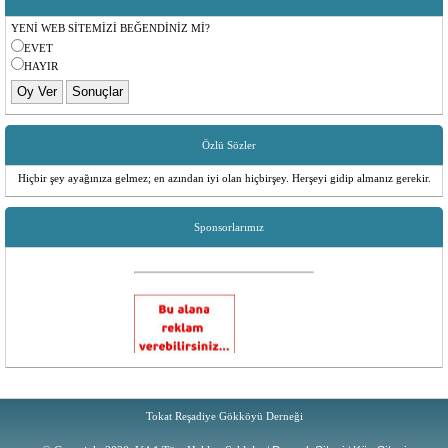
Şube Kodu: 787
Hesap No: 6298579
YENİ WEB SİTEMİZİ BEĞENDİNİZ Mİ?
IBAN: TR65 0006 2000 7870 0006 2985 79
Hesap Sahibi: TOKAT REŞADİYE GÖKKÖYÜ SOSYAL YARDIMLAŞMA
EVET
DERNEĞİ
HAYIR
Özlü Sözler
Hiçbir şey ayağınıza gelmez; en azından iyi olan hiçbirşey. Herşeyi gidip almanız gerekir.
Sponsorlarımız
Tokat Reşadiye Gökköyü Derneği