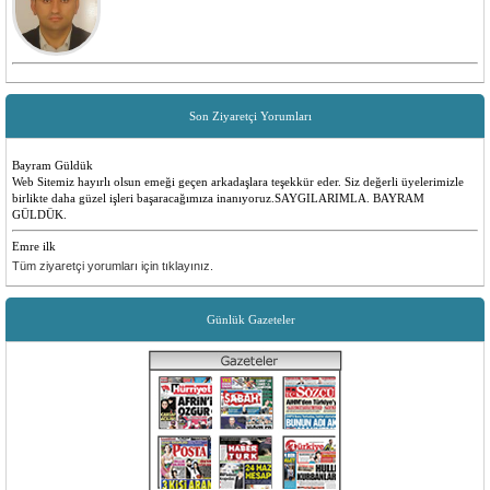
Son Ziyaretçi Yorumları
Bayram Güldük
Web Sitemiz hayırlı olsun emeği geçen arkadaşlara teşekkür eder. Siz değerli üyelerimizle
birlikte daha güzel işleri başaracağımıza inanıyoruz.SAYGILARIMLA. BAYRAM
GÜLDÜK.
Emre ilk
Yenilikler olması çok güzel insanlara faydalı bir site düşünen ve emeği geçen herkese
Tüm ziyaretçi yorumları için tıklayınız.
teşekkürler
Sevilay Aykut
Günlük Gazeteler
Öncelikle sitemiz tüm köyümüz için hayırlı ugurlu olsun. Yenilikler için, emeği geçen
herkese teşekkür ederiz.