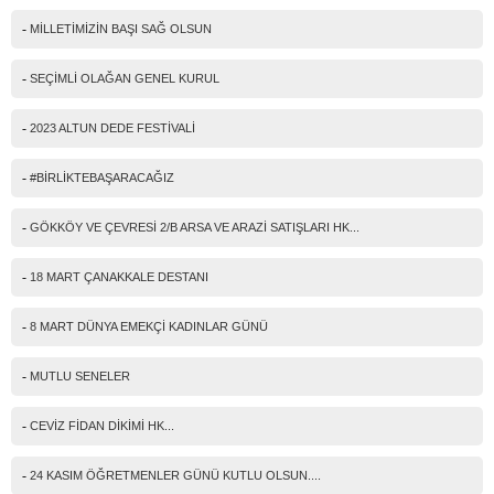
IP Adresiniz
-
MİLLETİMİZİN BAŞI SAĞ OLSUN
216.73.217.54
Güvenlik kodu
-
SEÇİMLİ OLAĞAN GENEL KURUL
-
2023 ALTUN DEDE FESTİVALİ
-
#BİRLİKTEBAŞARACAĞIZ
-
GÖKKÖY VE ÇEVRESİ 2/B ARSA VE ARAZİ SATIŞLARI HK...
-
18 MART ÇANAKKALE DESTANI
-
8 MART DÜNYA EMEKÇİ KADINLAR GÜNÜ
-
MUTLU SENELER
-
CEVİZ FİDAN DİKİMİ HK...
-
24 KASIM ÖĞRETMENLER GÜNÜ KUTLU OLSUN....