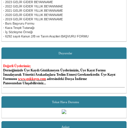
- 2023 GELİR GİDER BEYANNAME
- 2022 GELİR GİDER YILLIK BEYANNMAE
- 2021 GELİR GİDER YILLIK BEYANNAME
- 2020 GELİR GİDER YILLIK BEYANNAME
- 2019 GELİR GİDER YILLIK BEYANNAME
- Burs Başvuru Formu
- Kaza Tespit Tutanağı
- İş Sözleşme Örneği
- 6292 sayılı Kanun 2/B ve Tarım Arazileri BAŞVURU FORMU
Duyurular
Değerli Üyelerimiz;
Derneğimizde Üye Kaydı Gözükmeyen Üyelerimizin, Üye Kayıt Formu
İmzalayarak Yönetici Arakadaşlara Teslim Etmesi Gerekmektedir. Üye Kayıt
Formunu
www.gokkoyu.com
adresindeki Dosya İndirme
Panosundan Ulaşabilirsiniz...
Değerli Üyelerimiz;
Dernek MESAJ Sisteminde Cep Telefon Numaraları Değişen Yada Güncel Olmayan
Üyelerimiz Dernek Yöneticileri İle İrtibata Gecip Telefon Numaralarını Güncellettirebilir...
Tokat Hava Durumu
Yönetim Kurulu
Değerli Üyelerimiz;
Aidat Borçlarınızı Aşağıdaki Banka Hesaplarımıza T.C Kimlik No Belirterek
Yapabilirsiniz...
Garanti Bankası - Ümraniye Sanayi
Anket