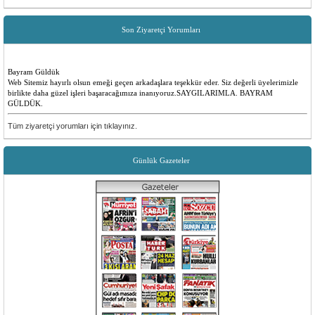
Son Ziyaretçi Yorumları
Bayram Güldük
Web Sitemiz hayırlı olsun emeği geçen arkadaşlara teşekkür eder. Siz değerli üyelerimizle
birlikte daha güzel işleri başaracağımıza inanıyoruz.SAYGILARIMLA. BAYRAM
GÜLDÜK.
Emre ilk
Tüm ziyaretçi yorumları için tıklayınız.
Yenilikler olması çok güzel insanlara faydalı bir site düşünen ve emeği geçen herkese
teşekkürler
Günlük Gazeteler
Sevilay Aykut
Öncelikle sitemiz tüm köyümüz için hayırlı ugurlu olsun. Yenilikler için, emeği geçen
herkese teşekkür ederiz.