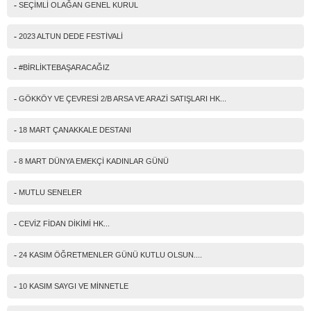
-
SEÇİMLİ OLAĞAN GENEL KURUL
-
2023 ALTUN DEDE FESTİVALİ
-
#BİRLİKTEBAŞARACAĞIZ
-
GÖKKÖY VE ÇEVRESİ 2/B ARSA VE ARAZİ SATIŞLARI HK...
-
18 MART ÇANAKKALE DESTANI
-
8 MART DÜNYA EMEKÇİ KADINLAR GÜNÜ
-
MUTLU SENELER
-
CEVİZ FİDAN DİKİMİ HK...
-
24 KASIM ÖĞRETMENLER GÜNÜ KUTLU OLSUN....
-
10 KASIM SAYGI VE MİNNETLE