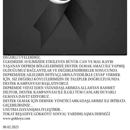
DEĞERLİ ÜYELERİMİZ,
ÜLKEMİZDE 10 İLİMİZİDE ETKİLEYEN BÜYÜK CAN VE MAL KAYBI
YAŞANAN DEPREM BÖLGELERİMİZE DESTEK OLMAK AMACI İLE YAPMIŞ
OLDUĞUMUZ BAĞLANTILAR VE DEĞERLENDİRMELER SONUCUNDA
DEPREMZEDE AİLELERİN İHTİYAÇLARINA İVEDİLİKLE CEVAP VERMEK
İÇİN, SİZ DEĞERLİ KÖYLÜLERİMİZİN DE TALEPLER DOĞRULTUSUNDA
DESTEK KAMPANYASI BAŞLATIYORUZ.
DEPREMDE VEFAT EDEN VATANDAŞLARIMIZA ALLAHTAN RAHMET
DİLİYOR, DESTEK KAMPANYASI İLE İLGİLİ TÜM CANLARI DUYARLI
OLMAYA DAVET EDİYORUZ…
DESTEK OLMAK İÇİN DERNEK YÖNETİCİ ARKADAŞLARIMIZ İLE İRTİBATA
GEÇEBİLİRSİNİZ…
UNUTMA DAYANIŞMA İYLEŞTİRİR...
TOKAT REŞADİYE GÖKKÖYÜ SOSYAL YARDIMLAŞMA DERNEĞİ
www.gokkoyu.com
06.02.2023