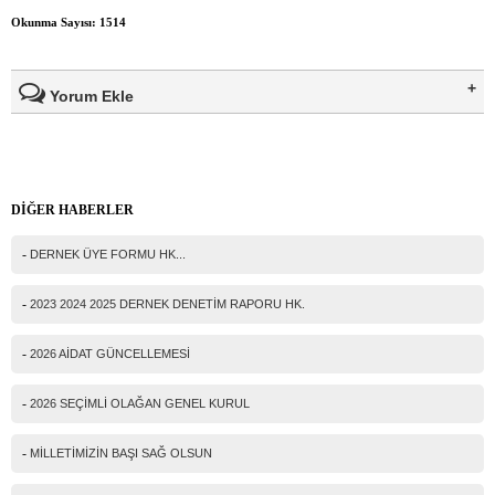
Okunma Sayısı: 1514
Yorum Ekle
Ad Soyad(*)
DİĞER HABERLER
Mail
-
DERNEK ÜYE FORMU HK...
Telefon
-
2023 2024 2025 DERNEK DENETİM RAPORU HK.
Mesajınız(*)
-
2026 AİDAT GÜNCELLEMESİ
-
2026 SEÇİMLİ OLAĞAN GENEL KURUL
IP Adresiniz
-
MİLLETİMİZİN BAŞI SAĞ OLSUN
216.73.217.154
Güvenlik kodu