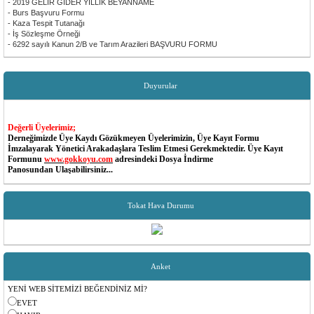
- 2019 GELİR GİDER YILLIK BEYANNAME
- Burs Başvuru Formu
- Kaza Tespit Tutanağı
- İş Sözleşme Örneği
- 6292 sayılı Kanun 2/B ve Tarım Arazileri BAŞVURU FORMU
Duyurular
Değerli Üyelerimiz;
Derneğimizde Üye Kaydı Gözükmeyen Üyelerimizin, Üye Kayıt Formu
İmzalayarak Yönetici Arakadaşlara Teslim Etmesi Gerekmektedir. Üye Kayıt
Formunu
www.gokkoyu.com
adresindeki Dosya İndirme
Panosundan Ulaşabilirsiniz...
Değerli Üyelerimiz;
Dernek MESAJ Sisteminde Cep Telefon Numaraları Değişen Yada Güncel Olmayan
Tokat Hava Durumu
Üyelerimiz Dernek Yöneticileri İle İrtibata Gecip Telefon Numaralarını Güncellettirebilir...
Yönetim Kurulu
Değerli Üyelerimiz;
Aidat Borçlarınızı Aşağıdaki Banka Hesaplarımıza T.C Kimlik No Belirterek
Yapabilirsiniz...
Anket
Garanti Bankası - Ümraniye Sanayi
Şube Kodu: 787
YENİ WEB SİTEMİZİ BEĞENDİNİZ Mİ?
Hesap No: 6298579
IBAN: TR65 0006 2000 7870 0006 2985 79
EVET
Hesap Sahibi: TOKAT REŞADİYE GÖKKÖYÜ SOSYAL YARDIMLAŞMA