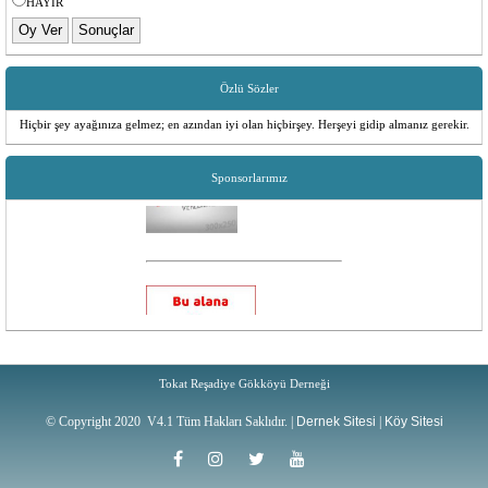
HAYIR
DERNEĞİ
Özlü Sözler
Hiçbir şey ayağınıza gelmez; en azından iyi olan hiçbirşey. Herşeyi gidip almanız gerekir.
Sponsorlarımız
Tokat Reşadiye Gökköyü Derneği
© Copyright 2020 V4.1 Tüm Hakları Saklıdır. |
Dernek Sitesi
|
Köy Sitesi